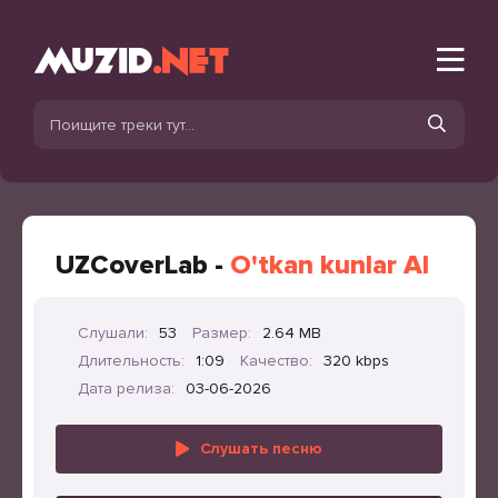
UZCoverLab -
O'tkan kunlar AI
Слушали:
53
Размер:
2.64 MB
Длительность:
1:09
Качество:
320 kbps
Дата релиза:
03-06-2026
Слушать песню