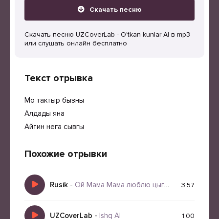
Скачать песню
Скачать песню UZCoverLab - O'tkan kunlar AI в mp3
или слушать онлайн бесплатно
Текст отрывка
Мо тактыр бызны
Алдады яна
Айтин нега сывгы
Похожие отрывки
Rusik
-
Ой Мама Мама люблю цыгана Яна
3:57
UZCoverLab
-
Ishq AI
1:00