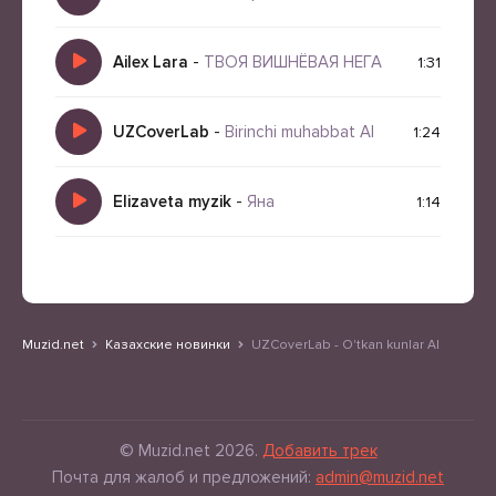
Ailex Lara
-
ТВОЯ ВИШНЁВАЯ НЕГА
1:31
UZCoverLab
-
Birinchi muhabbat AI
1:24
Elizaveta myzik
-
Яна
1:14
Muzid.net
Казахские новинки
UZCoverLab - O'tkan kunlar AI
© Muzid.net 2026.
Добавить трек
Почта для жалоб и предложений:
admin@muzid.net