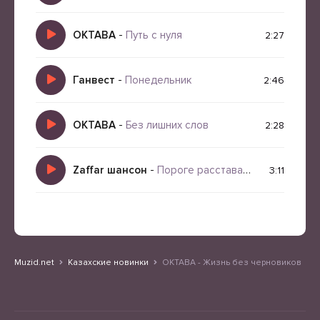
ОКТАВА
-
Путь с нуля
2:27
Ганвест
-
Понедельник
2:46
ОКТАВА
-
Без лишних слов
2:28
Zaffar шансон
-
Пороге расставания
3:11
Muzid.net
Казахские новинки
ОКТАВА - Жизнь без черновиков