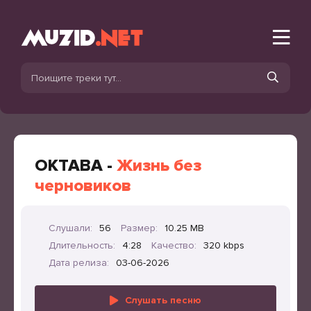
ОКТАВА -
Жизнь без
черновиков
Слушали:
56
Размер:
10.25 MB
Длительность:
4:28
Качество:
320 kbps
Дата релиза:
03-06-2026
Слушать песню