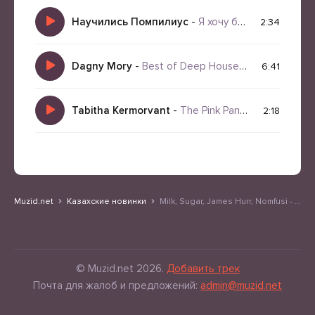
Научились Помпилиус
-
Я хочу быть с тобой
2:34
Dagny Mory
-
Best of Deep House 2026
6:41
Tabitha Kermorvant
-
The Pink Panther theme (AI кавер)
2:18
Muzid.net
Казахские новинки
Milk, Sugar, James Hurr, Nomfusi - African Heat
© Muzid.net 2026.
Добавить трек
Почта для жалоб и предложений:
admin@muzid.net