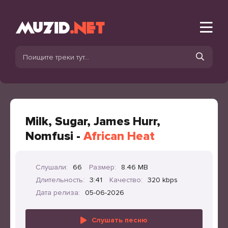
Milk, Sugar, James Hurr,
Nomfusi -
African Heat
Слушали:
66
Размер:
8.46 MB
Длительность:
3:41
Качество:
320 kbps
Дата релиза:
05-06-2026
Слушать песню