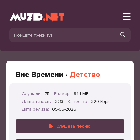
Вне Времени -
Детство
Слушали:
75
Размер:
8.14 MB
Длительность:
3:33
Качество:
320 kbps
Дата релиза:
05-06-2026
Слушать песню