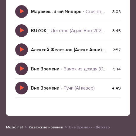
Маракеш, 3-ий Январь
-
Стая птиц голубей
3:08
BUZOK
-
Детство (Again Boo 2026 Remix)
3:45
Алексей Железнов (Алекс Авни)
-
Постой Донни
2:57
Вне Времени
-
Замок из дождя (Cover)
5:14
Вне Времени
-
Тучи (AI кавер)
4:49
Muzid.net
Казахские новинки
Вне Времени - Детство