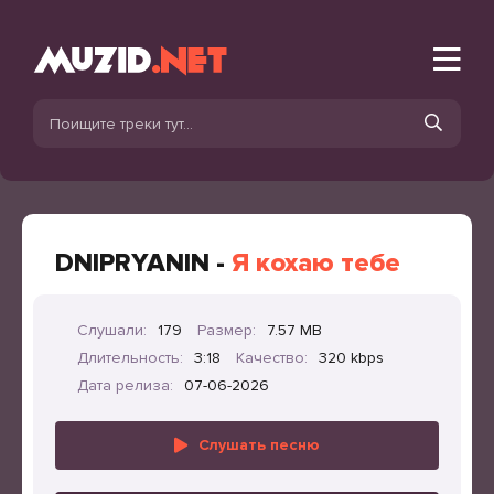
DNIPRYANIN -
Я кохаю тебе
Слушали:
179
Размер:
7.57 MB
Длительность:
3:18
Качество:
320 kbps
Дата релиза:
07-06-2026
Слушать песню