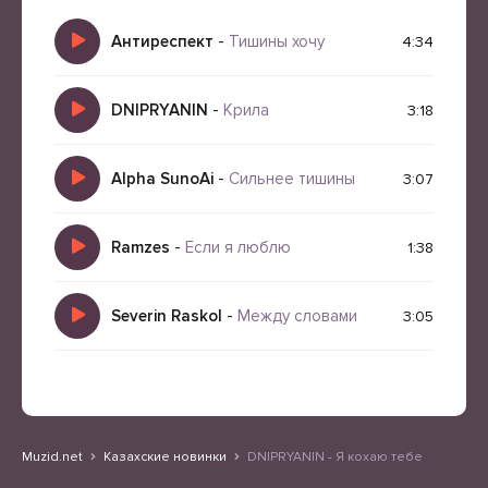
Антиреспект
-
Тишины хочу
4:34
DNIPRYANIN
-
Крила
3:18
Alpha SunoAi
-
Сильнее тишины
3:07
Ramzes
-
Если я люблю
1:38
Severin Raskol
-
Между словами
3:05
Muzid.net
Казахские новинки
DNIPRYANIN - Я кохаю тебе