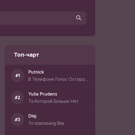
Топ-чарт
Putnick
В Телефоне Голос Осторожно
Yulia Prudens
Та Которой Больше Нет
Dlej
To‘xtamasang Bas