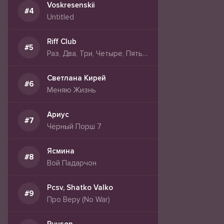
Voskresenskii
Untitled
Riff Club
Раз, Два, Три, Четыре, Пять (Официальное Аудио)
Светлана Кирей
Меняю Жизнь
Ариус
Чёрный Порш 7
Ясмина
Вой Падарчон
Pcsv, Shatko Valko
Про Веру (No War)