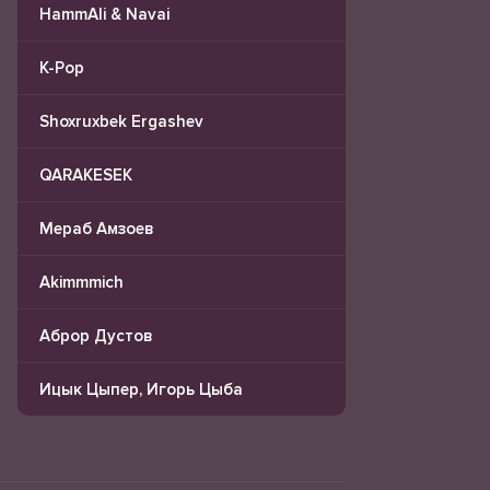
HammAli & Navai
K-Pop
Shoxruxbek Ergashev
QARAKESEK
Мераб Амзоев
Akimmmich
Аброр Дустов
Ицык Цыпер, Игорь Цыба