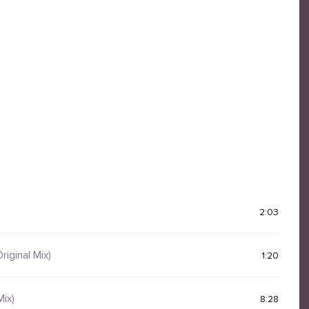
2:03
iginal Mix)
1:20
Mix)
8:28