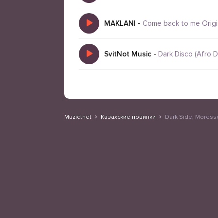
MAKLANI
-
Come back to me Origi
SvitNot Music
-
Dark Disco (Afro 
Muzid.net
Казахские новинки
Dark Side, Moresson