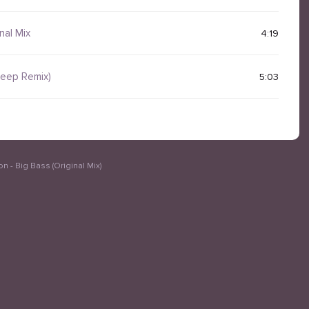
nal Mix
4:19
Deep Remix)
5:03
 - Big Bass (Original Mix)