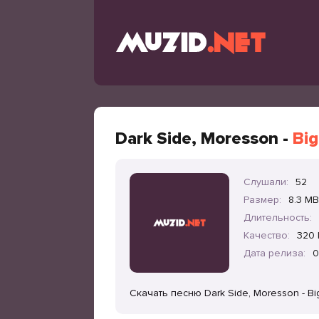
Dark Side, Moresson -
Big
Слушали:
52
Размер:
8.3 MB
Длительность:
Качество:
320 
Дата релиза:
0
Скачать песню Dark Side, Moresson - Bi