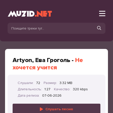
Artyon, Ева Гроголь -
Не
хочется учится
Слушали:
72
Размер:
3.32 MB
Длительность:
1:27
Качество:
320 kbps
Дата релиза:
07-06-2026
Слушать песню