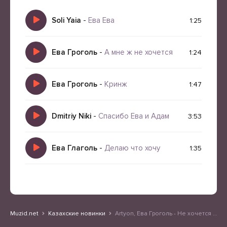
Soli Yaia
-
Ева Ева
1:25
Ева Гроголь
-
А мне ж не хочется
1:24
Ева Гроголь
-
Кринж
1:47
Dmitriy Niki
-
Спасибо Ева и Адам
3:53
Ева Глаголь
-
Делаю что хочу
1:35
Muzid.net
Казахские новинки
Artyon, Ева Гроголь - Не хочется учится