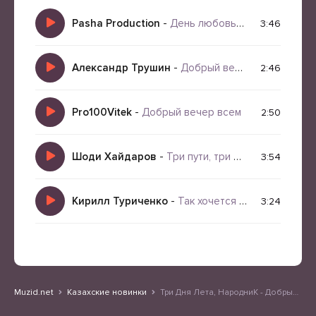
Pasha Production
-
День любовь День Яд
3:46
Александр Трушин
-
Добрый вечер всем
2:46
Pro100Vitek
-
Добрый вечер всем
2:50
Шоди Хайдаров
-
Три пути, три дальние дороги
3:54
Кирилл Туриченко
-
Так хочется лета
3:24
Muzid.net
Казахские новинки
Три Дня Лета, НародниК - Добрый вечер всем, кто устал за день