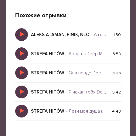
Похожие отрывки
ALEKS ATAMAN, FINIK, NLO
-
А горы горы горы
1:30
STREFA HITÓW
-
Арарат (Deep Music Remix 2026)
3:58
STREFA HITÓW
-
Она везде Deep Music Remix 2026
3:03
STREFA HITÓW
-
Я искал тебя Deep Music Remix 2026
5:42
STREFA HITÓW
-
Лети моя душа (Deep Music Remix 2026)
4:43