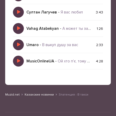
Султан Лагучев
-
Я вас любил
3:43
Vahag Atabekyan
-
А может ты за-раз влюбилас в Армянина
1:26
Umaro
-
В выкуп душу за вас
2:33
MusicOnlineUA
-
Ой хто п'є, тому наливайте
4:28
Muzid.net
Казахские новинки
Златенция - В такси