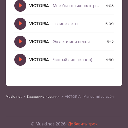
VICTORIA
-
Мне бы только смотреть на тебя
4:03
VICTORIA
-
Ты моё лето
5:09
VICTORIA
-
Эх лети моя песня
5:12
VICTORIA
-
Чистый лист (кавер)
4:30
Muzid.net
Казахские новинки
VICTORIA - Marisol mi corazón
© Muzid.net 2026.
Добавить трек