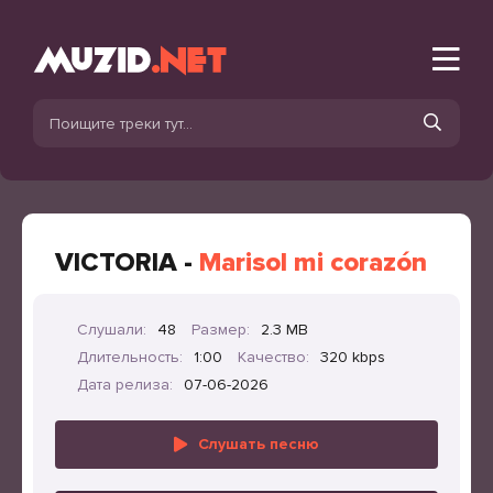
VICTORIA -
Marisol mi corazón
Слушали:
48
Размер:
2.3 MB
Длительность:
1:00
Качество:
320 kbps
Дата релиза:
07-06-2026
Слушать песню