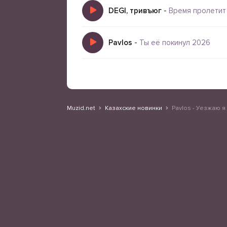
DEGI, тривъюг
-
Время пролетит
Pavlos
-
Ты её покинул 2026
Muzid.net
Казахские новинки
Pavlos - Уезжаю я