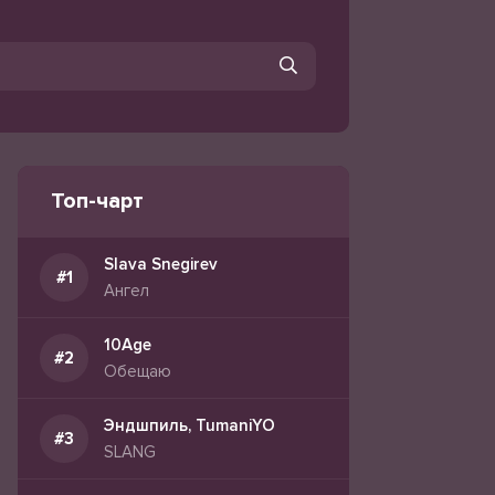
Топ-чарт
Slava Snegirev
Ангел
10Age
Обещаю
Эндшпиль, TumaniYO
SLANG