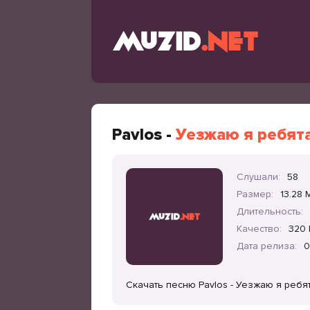
Pavlos -
Уезжаю я ребят
Слушали:
58
Размер:
13.28 
Длительность:
Качество:
320 
Дата релиза:
0
Скачать песню Pavlos - Уезжаю я ребя