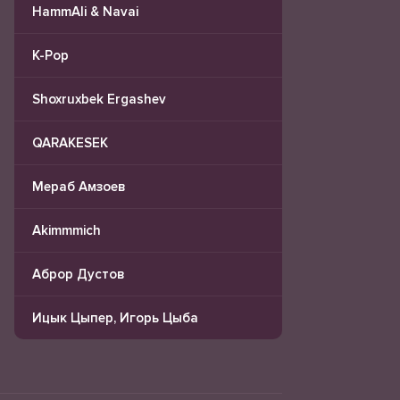
HammAli & Navai
K-Pop
Shoxruxbek Ergashev
QARAKESEK
Мераб Амзоев
Akimmmich
Аброр Дустов
Ицык Цыпер, Игорь Цыба