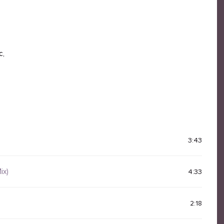
с,
3:43
ix)
4:33
2:18