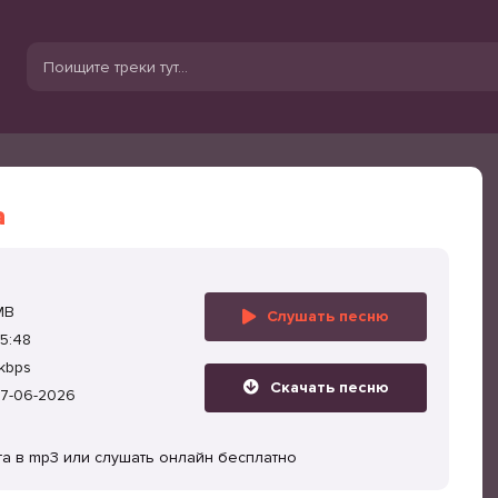
а
MB
Слушать песню
5:48
kbps
Скачать песню
7-06-2026
та в mp3 или слушать онлайн бесплатно