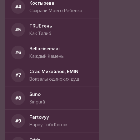
Костырева
Сохрани Моего Ребёнка
TRUEтень
Как Талиб
Bellacinemaai
Каждый Камень
Стас Михайлов, EMIN
Вокзалы одиноких душ
Suno
Singură
Fartovyy
Нарву Тобі Квіток