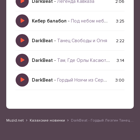
DarkBeat
-
Легенда Кавказа
2:06
Кибер балабол
-
Под небом небом небом одним
3:25
DarkBeat
-
Танец Свободы и Огня
2:22
DarkBeat
-
Там, Где Орлы Касаются Неба
3:14
DarkBeat
-
Гордый Нохчи из Сердца Гор
3:00
Muzid.net
Казахские новинки
DarkBeat - Гордый Лезгин Танец Свободы и Чести