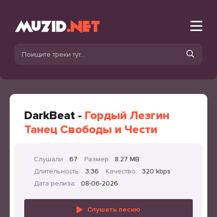
DarkBeat -
Гордый Лезгин
Танец Свободы и Чести
Слушали:
67
Размер:
8.27 MB
Длительность:
3:36
Качество:
320 kbps
Дата релиза:
08-06-2026
Слушать песню