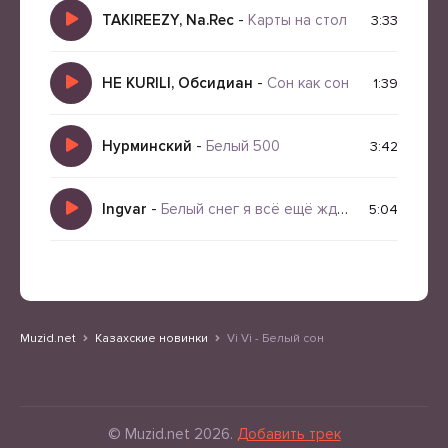
TAKIREEZY, Na.Rec
-
Карты на стол
3:33
HE KURILI, Обсидиан
-
Сон как сон
1:39
Нурминский
-
Белый 500
3:42
Ingvar
-
Белый снег я всё ещё жду тебя
5:04
Muzid.net
Казахские новинки
Vi Vi - Белый сон
© Muzid.net 2026.
Добавить трек