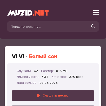
Vi Vi -
Белый сон
Слушали:
62
Размер:
8.16 MB
Длительность:
3:34
Качество:
320 kbps
Дата релиза:
08-06-2026
Слушать песню