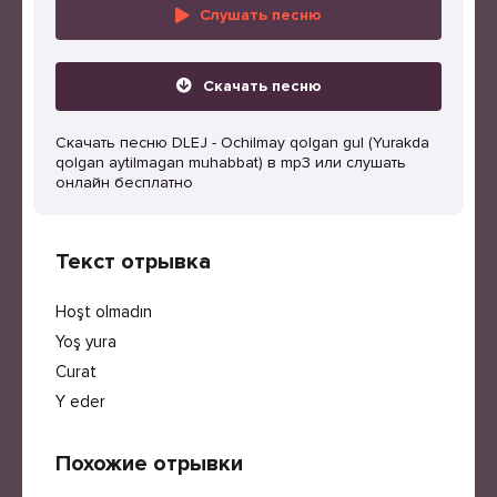
Слушать песню
Скачать песню
Скачать песню DLEJ - Ochilmay qolgan gul (Yurakda
qolgan aytilmagan muhabbat) в mp3 или слушать
онлайн бесплатно
Текст отрывка
Hoşt olmadın
Yoş yura
Curat
Y eder
Похожие отрывки