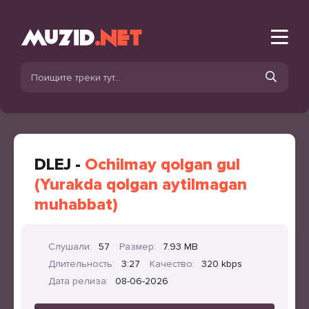
DLEJ -
Ochilmay qolgan gul
(Yurakda qolgan aytilmagan
muhabbat)
Слушали:
57
Размер:
7.93 MB
Длительность:
3:27
Качество:
320 kbps
Дата релиза:
08-06-2026