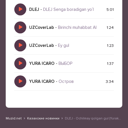
DLEJ
-
DLEJ Senga boradigan yo`l
5:01
UZCoverLab
-
Birinchi muhabbat AI
1:24
UZCoverLab
-
Ey gul
1:23
YURA ICARO
-
ВЫБОР
1:37
YURA ICARO
-
Остров
3:34
Muzid.net
Казахские новинки
DLEJ - Ochilmay qolgan gul (Yurakda qolgan aytilmagan muhabbat)