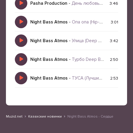
Pasha Production
-
День любовь День Яд
3:46
Night Bass Atmos
-
Опа опа (Hip-Hop Deep Bass Best Remix)
3:01
Night Bass Atmos
-
Улица (Deep Bass Mix)
3:42
Night Bass Atmos
-
Турбо Deep Bass 2026 Атмосферный Рэп Road Trip Music
2:50
Night Bass Atmos
-
ТУСА (Лучший Deep Bass Mix 2026)
2:53
Muzid.net
Казахские новинки
Night Bass Atmos - Сердце