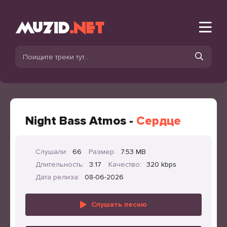
Night Bass Atmos -
Сердце
Слушали:
66
Размер:
7.53 MB
Длительность:
3:17
Качество:
320 kbps
Дата релиза:
08-06-2026
Слушать песню