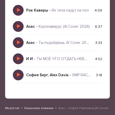
Рок Каверы
-
Их тела падут на пол
4:09
Ахас
-
Коронавирус (AI Cover 2026)
6:37
Ахас
-
Ты подойдёшь AI Cover 2026
3:33
И И
-
ТЫ МОЁ ЧТО ОТДАТЬ НЕВОЗМОЖНО
4:52
София Берг, Alex Davia
-
SMP RACING
3:18
Muzid.net
Казахские новинки
Ахас - София Павловна (AI Cover)