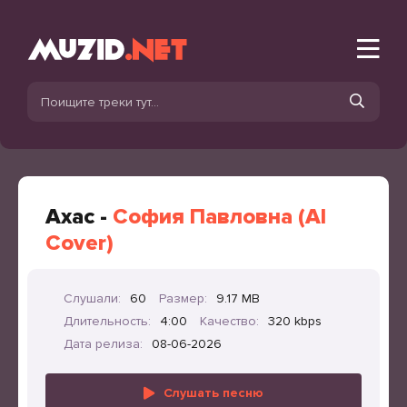
Ахас -
София Павловна (AI
Cover)
Слушали:
60
Размер:
9.17 MB
Длительность:
4:00
Качество:
320 kbps
Дата релиза:
08-06-2026
Слушать песню