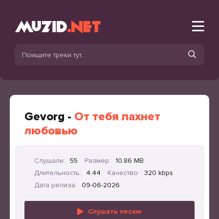
Gevorg -
От тебя пахнет
любовью
Слушали:
55
Размер:
10.86 MB
Длительность:
4:44
Качество:
320 kbps
Дата релиза:
09-06-2026
Слушать песню