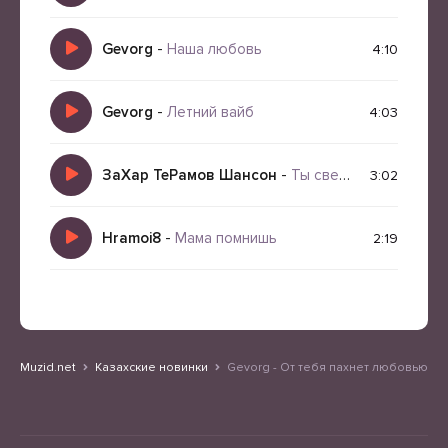
Gevorg
-
Наша любовь
4:10
Gevorg
-
Летний вайб
4:03
ЗаХар ТеРамов Шансон
-
Ты свела сума
3:02
Hramoi8
-
Мама помнишь
2:19
Muzid.net
Казахские новинки
Gevorg - От тебя пахнет любовью