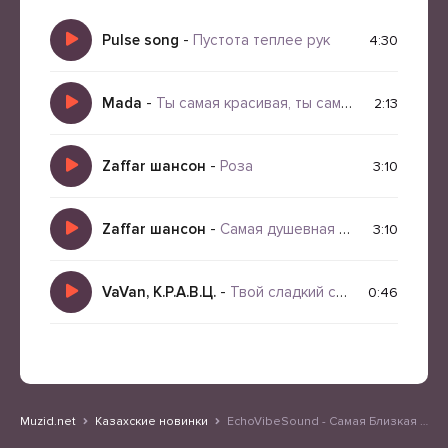
Pulse song
-
Пустота теплее рук
4:30
Mada
-
Ты самая красивая, ты самая желанная (speed up)
2:13
Zaffar шансон
-
Роза
3:10
Zaffar шансон
-
Самая душевная песня о любви Шансон
3:10
VaVan, К.Р.А.В.Ц.
-
Твой сладкий сон
0:46
Muzid.net
Казахские новинки
EchoVibeSound - Самая Близкая Нежная