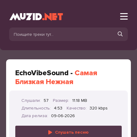
EchoVibeSound -
Самая
Близкая Нежная
Слушали:
57
Размер:
11.18 MB
Длительность:
4:53
Качество:
320 kbps
Дата релиза:
09-06-2026
Слушать песню