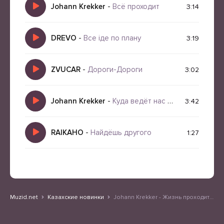
Johann Krekker
-
Всё проходит
3:14
DREVO
-
Все іде по плану
3:19
ZVUCAR
-
Дороги-Дороги
3:02
Johann Krekker
-
Куда ведёт нас путь
3:42
RAIKAHO
-
Найдёшь другого
1:27
Muzid.net
Казахские новинки
Johann Krekker - Жизнь проходит не по плану