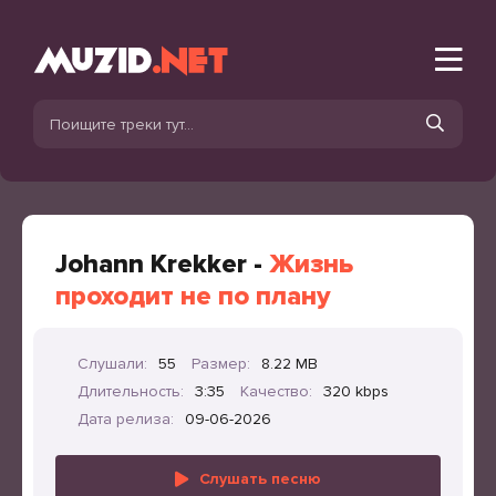
Johann Krekker -
Жизнь
проходит не по плану
Слушали:
55
Размер:
8.22 MB
Длительность:
3:35
Качество:
320 kbps
Дата релиза:
09-06-2026
Слушать песню