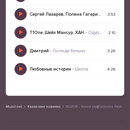
Сергей Лазарев, Полина Гагарина
-
Хэппи Энд
3:53
T1One, Шейх Мансур, ХАН
-
Одурманила
2:10
Дмитрий
-
Господи больно
3:26
Любовные истории
-
Школа
4:26
Muzid.net
Казахские новинки
BUZOK - Хэппи энд(Exclusive Remix)