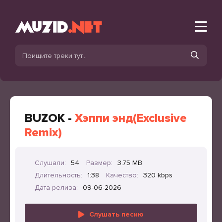
BUZOK -
Хэппи энд(Exclusive
Remix)
Слушали:
54
Размер:
3.75 MB
Длительность:
1:38
Качество:
320 kbps
Дата релиза:
09-06-2026
Слушать песню