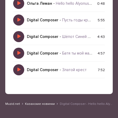
Ольга Леман
-
Hello hello Alyonushka
0:48
Digital Composer
-
Пусть годы кружат
5:55
Digital Composer
-
Шёпот Синей Луны
4:43
Digital Composer
-
Батя ты мой маяк
4:57
Digital Composer
-
Златой крест
7:52
Muzid.net
Казахские новинки
Digital Composer - Hello hello Alyonushka