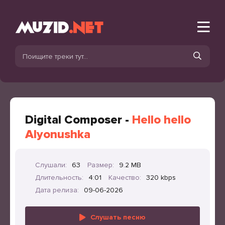
Digital Composer -
Hello hello
Alyonushka
Слушали:
63
Размер:
9.2 MB
Длительность:
4:01
Качество:
320 kbps
Дата релиза:
09-06-2026
Слушать песню