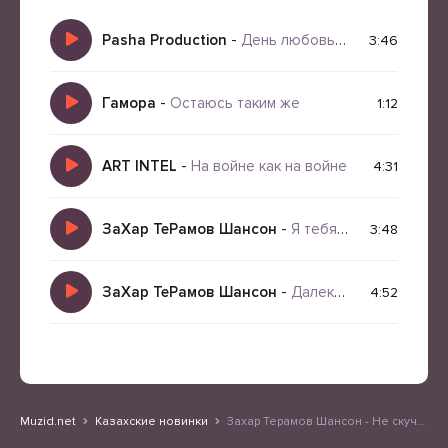
Pasha Production
-
День любовь День Яд
3:46
Гамора
-
Остаюсь таким же
1:12
ART INTEL
-
На войне как на войне
4:31
ЗаХар ТеРамов Шансон
-
Я тебя всегда буду ждать
3:48
ЗаХар ТеРамов Шансон
-
Далеко ты от меня
4:52
Muzid.net
Казахские новинки
Захар Терамов Шансон - Не скучай я приду