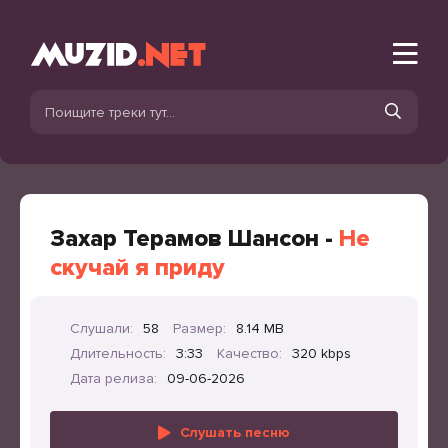
Захар Терамов Шансон -
Не
скучай я приду
Слушали:
58
Размер:
8.14 MB
Длительность:
3:33
Качество:
320 kbps
Дата релиза:
09-06-2026
Слушать песню