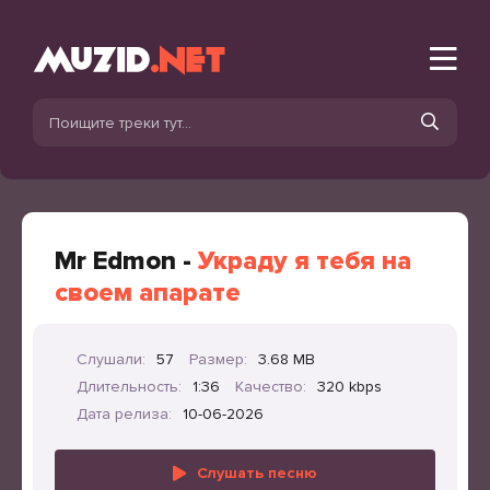
Mr Edmon -
Украду я тебя на
своем апарате
Слушали:
57
Размер:
3.68 MB
Длительность:
1:36
Качество:
320 kbps
Дата релиза:
10-06-2026
Слушать песню