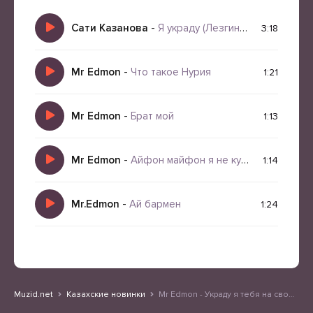
Сати Казанова
-
Я украду (Лезгинка 2025)
3:18
Mr Edmon
-
Что такое Нурия
1:21
Mr Edmon
-
Брат мой
1:13
Mr Edmon
-
Айфон майфон я не куплю
1:14
Mr.Edmon
-
Ай бармен
1:24
Muzid.net
Казахские новинки
Mr Edmon - Украду я тебя на своем апарате