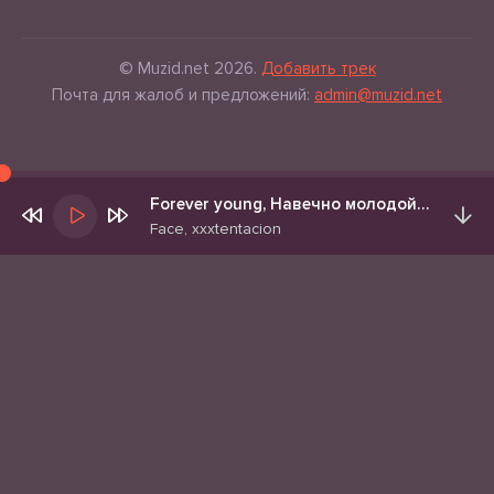
© Muzid.net 2026.
Добавить трек
Почта для жалоб и предложений:
admin@muzid.net
Forever young, Навечно молодой (slowed mashup by deezer)
Face, xxxtentacion