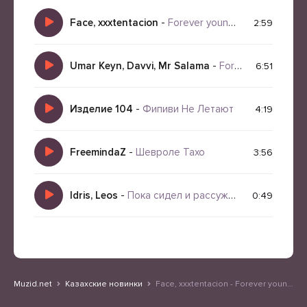
Face, xxxtentacion
-
Forever young (Slowed) (mashup by.deezer)
2:59
Umar Keyn, Davvi, Mr Salama
-
Forever, Forever
6:51
Изделие 104
-
Фипиви Не Летают
4:19
FreemindaZ
-
Шевроле Тахо
3:56
Idris, Leos
-
Пока сидел и рассуждал я тут о вечном
0:49
Muzid.net
Казахские новинки
Face, xxxtentacion - Forever young, Навечно молодой (slowed mashup by deezer)