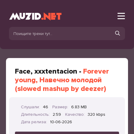
Face, xxxtentacion -
Forever
young, Навечно молодой
(slowed mashup by deezer)
Слушали:
46
Размер:
6.83 MB
Длительность:
2:59
Качество:
320 kbps
Дата релиза:
10-06-2026