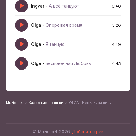
Ingvar
-
А всё танцуют
0:40
Olga
-
Опережая время
5:20
Olga
-
Я танцую
4:49
Olga
-
Бесконечная Любовь
4:43
Muzid.net
Казахские новинки
OLGA - Невидимая нить
© Muzid.net 2026.
Добавить трек