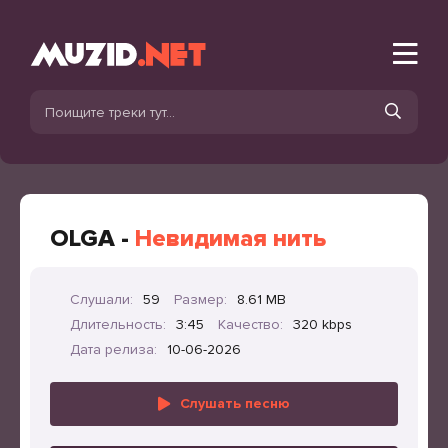
OLGA -
Невидимая нить
Слушали:
59
Размер:
8.61 MB
Длительность:
3:45
Качество:
320 kbps
Дата релиза:
10-06-2026
Слушать песню