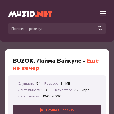
BUZOK, Лайма Вайкуле -
Ещё
не вечер
Слушали:
54
Размер:
9.1 MB
Длительность:
3:58
Качество:
320 kbps
Дата релиза:
10-06-2026
Слушать песню