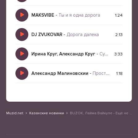
MAKSVIBE
-
Ты и я одна дорога
1:24
DJ ZVUKOVAR
-
Дорога далека
2:13
Ирина Круг, Александр Круг
-
Судьба дорога
3:33
Александр Малиновскии
-
Прости но я тебя не отдам
1:18
Muzid.net
Казахские новинки
BUZOK, Лайма Вайкуле - Ещё не вечер