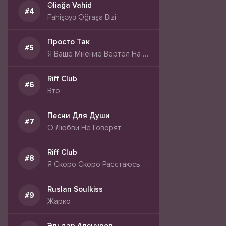
Əliağa Vahid
Fahişəyə Oğraşa Bizi
Просто Так
Я Ваше Мнение Вертел На Хере
Riff Club
Вто
Песни Для Души
О Любви Не Говорят
Riff Club
Я Скоро Скоро Расстаюсь С Тобой
Ruslan Soulkiss
Жарко