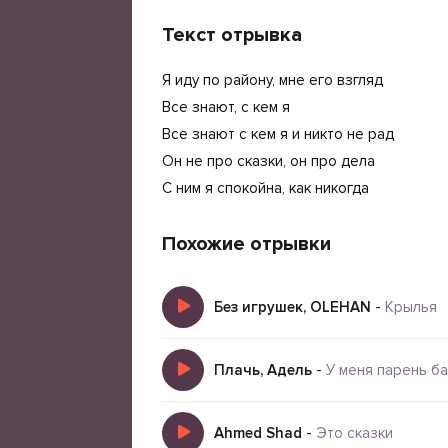
Текст отрывка
Я иду по району, мне его взгляд
Все знают, с кем я
Все знают с кем я и никто не рад
Он не про сказки, он про дела
С ним я спокойна, как никогда
Похожие отрывки
Без игрушек, OLEHAN
-
Крылья
Плачь, Адель
-
У меня парень б
Ahmed Shad
-
Это сказки