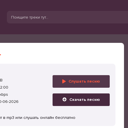
т
MB
Слушать песню
2:00
kbps
Скачать песню
0-06-2026
т в mp3 или слушать онлайн бесплатно