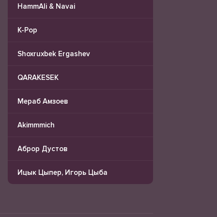
HammAli & Navai
K-Pop
Shoxruxbek Ergashev
QARAKESEK
Мераб Амзоев
Akimmmich
Аброр Дустов
Ицык Цыпер, Игорь Цыба