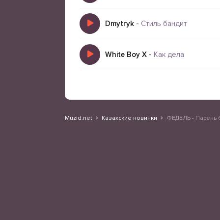
Dmytryk
-
Стиль бандит
White Boy X
-
Как дела
Muzid.net
Казахские новинки
ФЕДЕЛЬ - Парень 