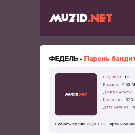
ФЕДЕЛЬ -
Парень банди
Слушали:
61
Размер:
4.58 
Длительность:
Качество:
320 
Дата релиза:
1
Скачать песню ФЕДЕЛЬ - Парень банди