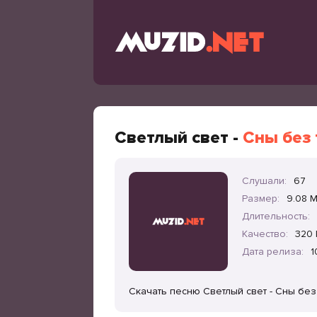
Светлый свет -
Сны без 
Слушали:
67
Размер:
9.08 
Длительность:
Качество:
320 
Дата релиза:
1
Скачать песню Светлый свет - Сны без