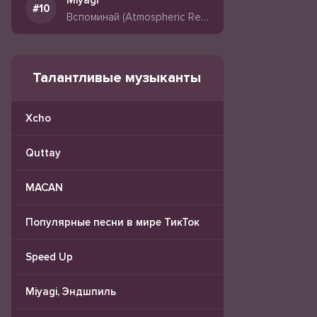
Miyagi
Вспоминай (Atmospheric Remix)
Талантливые музыканты
Xcho
Quttay
MACAN
Популярные песни в мире ТикТок
Speed Up
Miyagi, Эндшпиль