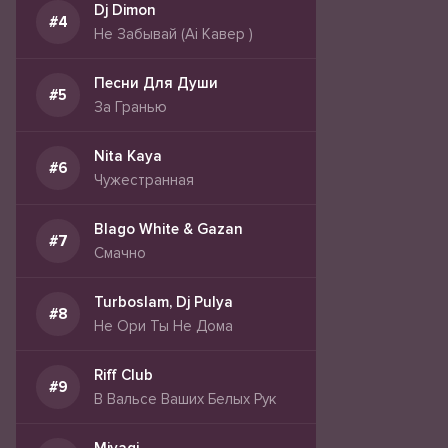
Dj Dimon
Не Забывай (Ai Кавер )
Песни Для Души
За Гранью
Nita Kaya
Чужестранная
Blago White & Gazan
Смачно
Turboslam, Dj Pulya
Не Ори Ты Не Дома
Riff Club
В Вальсе Ваших Белых Рук