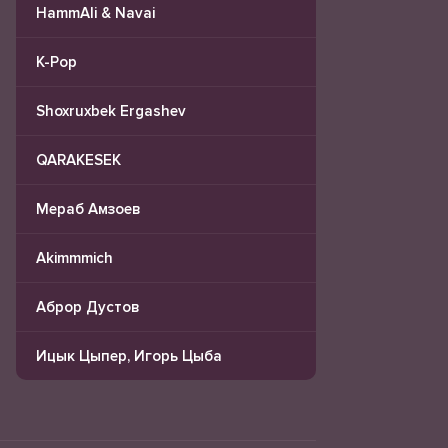
HammAli & Navai
K-Pop
Shoxruxbek Ergashev
QARAKESEK
Мераб Амзоев
Akimmmich
Аброр Дустов
Ицык Цыпер, Игорь Цыба