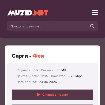
Сарги -
Фея
Слушали:
60
Размер:
5.9 MB
Длительность:
2:34
Качество:
320 kbps
Дата релиза:
23-06-2026
Слушать песню