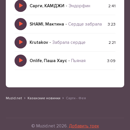
Сарги, КАМДЖИ
-
Эндорфин
2:41
SHAMI, Мактина
-
Сердце забрала
3:23
Krutakov
-
Забрала сердце
2:21
Onlife, Паша Хаус
-
Пьяная
3:09
Muzid.net
Казахские новинки
Сарги - Фея
© Muzid.net 2026.
Добавить трек