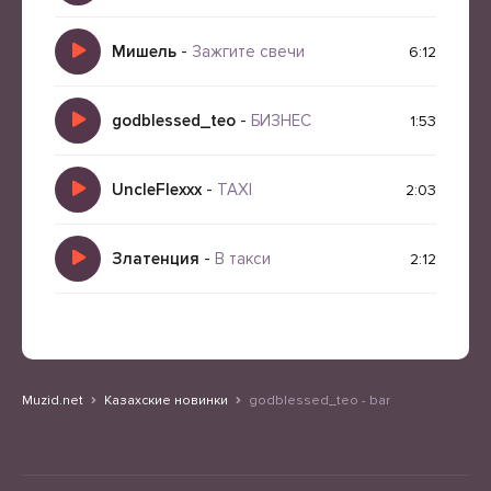
Мишель
-
Зажгите свечи
6:12
godblessed_teo
-
БИЗНЕС
1:53
UncleFlexxx
-
TAXI
2:03
Златенция
-
В такси
2:12
Muzid.net
Казахские новинки
godblessed_teo - bar