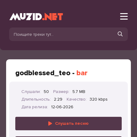
godblessed_teo -
bar
Слушали:
50
Размер:
5.7 MB
Длительность:
2:29
Качество:
320 kbps
Дата релиза:
12-06-2026
Слушать песню