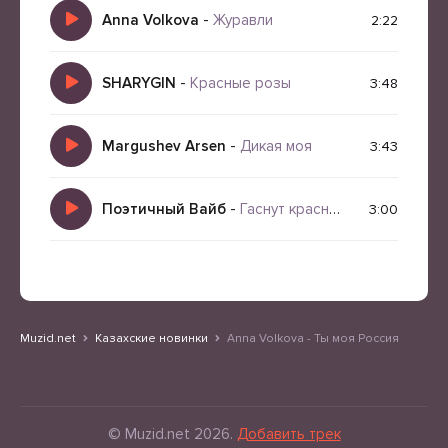
Anna Volkova
-
Журавли
2:22
SHARYGIN
-
Красные розы
3:48
Margushev Arsen
-
Дикая моя
3:43
Поэтичный Вайб
-
Гаснут красные крылья заката (Версия II)
3:00
Muzid.net
Казахские новинки
Anna Volkova - Ты моя Россия
© Muzid.net 2026.
Добавить трек