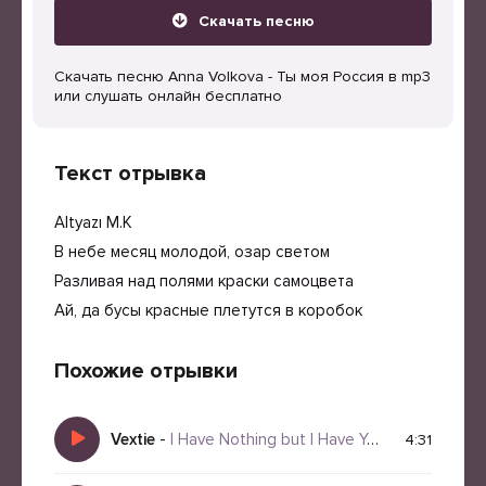
Скачать песню
Скачать песню Anna Volkova - Ты моя Россия в mp3
или слушать онлайн бесплатно
Текст отрывка
Altyazı M.K
В небе месяц молодой, озар светом
Разливая над полями краски самоцвета
Ай, да бусы красные плетутся в коробок
Похожие отрывки
Vextie
-
I Have Nothing but I Have You (Deep House)
4:31