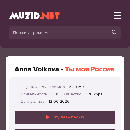
Anna Volkova -
Ты моя Россия
Слушали:
62
Размер:
6.89 MB
Длительность:
3:00
Качество:
320 kbps
Дата релиза:
12-06-2026
Слушать песню