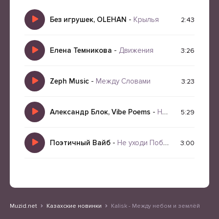
Без игрушек, OLEHAN
-
Крылья
2:43
Елена Темникова
-
Движения
3:26
Zeph Music
-
Между Словами
3:23
Александр Блок, Vibe Poems
-
Не уходи Побудь со мною
5:29
Поэтичный Вайб
-
Не уходи Побудь со мною
3:00
Muzid.net
Казахские новинки
Kalisk - Между небом и землёй