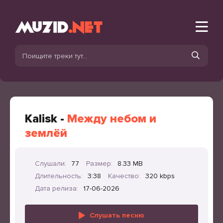
Kalisk -
Между небом и
землёй
Слушали:
77
Размер:
8.33 MB
Длительность:
3:38
Качество:
320 kbps
Дата релиза:
17-06-2026
Слушать песню