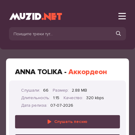
ANNA TOLIKA -
Аккордеон
Слушали:
66
Размер:
2.88 MB
Длительность:
1:15
Качество:
320 kbps
Дата релиза:
07-07-2026
Слушать песню