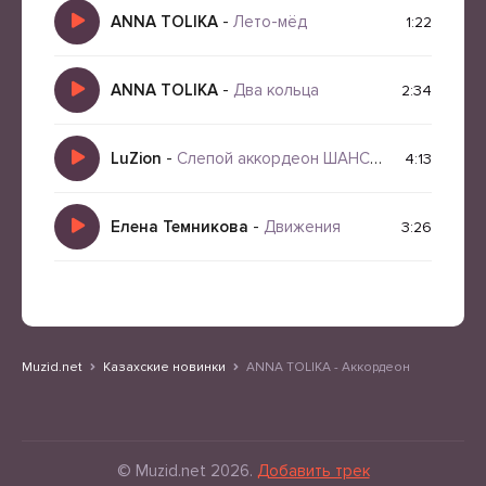
ANNA TOLIKA
-
Лето-мёд
1:22
ANNA TOLIKA
-
Два кольца
2:34
LuZion
-
Слепой аккордеон ШАНСОН который рвёт ДУШУ
4:13
Елена Темникова
-
Движения
3:26
Muzid.net
Казахские новинки
ANNA TOLIKA - Аккордеон
© Muzid.net 2026.
Добавить трек