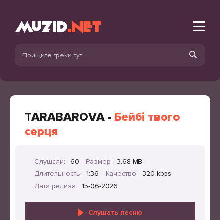
TARABAROVA -
Бейбі твого
серця
Слушали:
60
Размер:
3.68 MB
Длительность:
1:36
Качество:
320 kbps
Дата релиза:
15-06-2026
Слушать песню