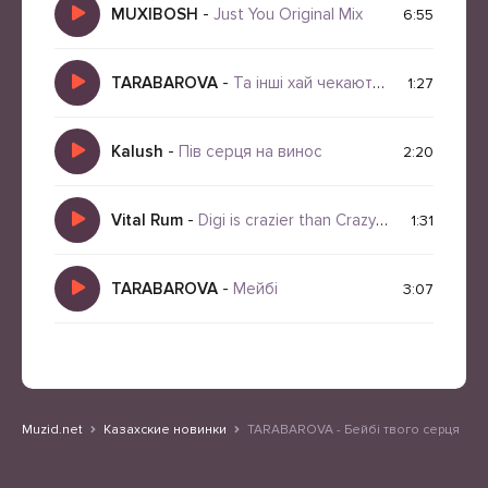
MUXIBOSH
-
Just You Original Mix
6:55
TARABAROVA
-
Та інші хай чекають там в черзі
1:27
Kalush
-
Пів серця на винос
2:20
Vital Rum
-
Digi is crazier than Crazy Frog!
1:31
TARABAROVA
-
Мейбі
3:07
Muzid.net
Казахские новинки
TARABAROVA - Бейбі твого серця