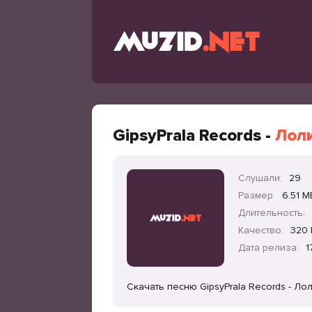
GipsyPrala Records -
Лол
Слушали:
29
Размер:
6.51 M
Длительность:
Качество:
320 
Дата релиза:
1
Скачать песню GipsyPrala Records - Л