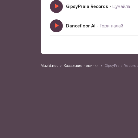
GipsyPrala Records
-
Цумайлэ
Dancefloor AI
-
Гори палай
Muzid.net
Казахские новинки
GipsyPrala Record