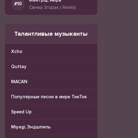
Мантрід, Айра
Свічка Згорає ( Remix)
Талантливые музыканты
Xcho
Quttay
MACAN
Популярные песни в мире ТикТок
Speed Up
Miyagi, Эндшпиль