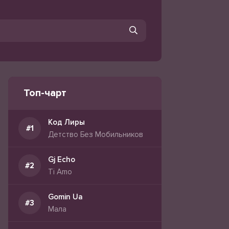
Топ-чарт
Код Лиры
Детство Без Мобильников
Gj Echo
Ti Amo
Gomin Ua
Мала