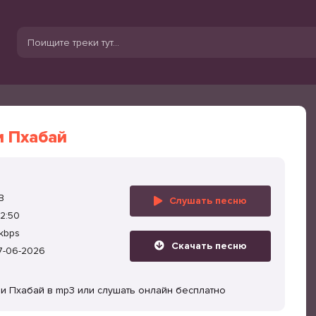
и Пхабай
B
Слушать песню
2:50
kbps
Скачать песню
7-06-2026
оли Пхабай в mp3 или слушать онлайн бесплатно