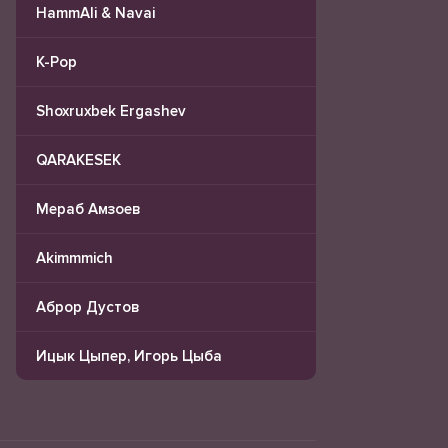
HammAli & Navai
K-Pop
Shoxruxbek Ergashev
QARAKESEK
Мераб Амзоев
Akimmmich
Аброр Дустов
Ицык Цыпер, Игорь Цыба