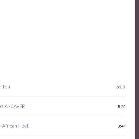
e Tea
3:00
ет AI-CAVER
5:51
-
African Heat
3:41