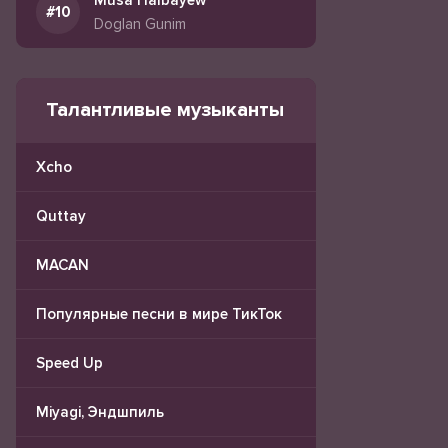
Musa Halbayew
Doglan Gunim
Талантливые музыканты
Xcho
Quttay
MACAN
Популярные песни в мире ТикТок
Speed Up
Miyagi, Эндшпиль