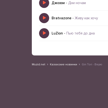
Джоззи
-
Дни ночам
Bratvazone
-
Живу как хочу
LuZion
-
Пью тебя до дна
Muzid.net
Казахские новинки
Gin Tori - Верю