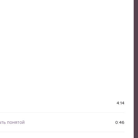
4:14
ыть понятой
0:46