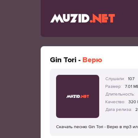
Gin Tori -
Верю
Слушали:
107
Размер:
7.01 M
Длительность:
Качество:
320 
Дата релиза:
2
Скачать песню Gin Tori - Верю в mp3 и