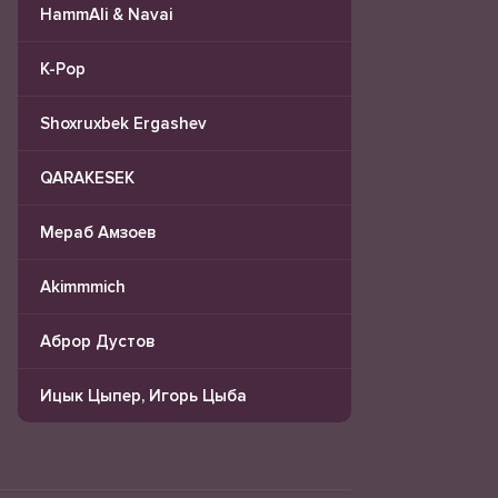
HammAli & Navai
K-Pop
Shoxruxbek Ergashev
QARAKESEK
Мераб Амзоев
Akimmmich
Аброр Дустов
Ицык Цыпер, Игорь Цыба