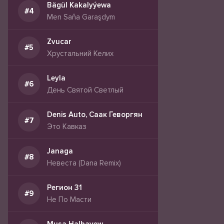
Bägül Kakalyýewa
Men Saňa Garaşdym
Zvucar
Хрустальний Келих
Leyla
День Святой Светлый
Denis Auto, Саак Геворгян
Это Кавказ
Janaga
Невеста (Dana Remix)
Регион 31
Не По Масти