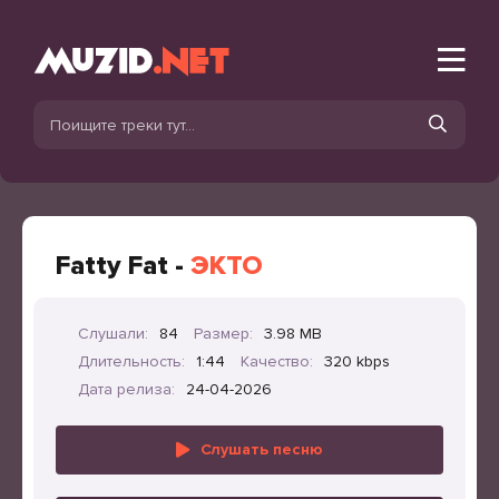
Fatty Fat -
ЭКТО
Слушали:
84
Размер:
3.98 MB
Длительность:
1:44
Качество:
320 kbps
Дата релиза:
24-04-2026
Слушать песню