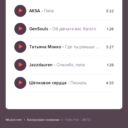
AKSA
-
Папа
3:22
GenSouls
-
Ой дівчата вас багато
1:28
Татьяна Мокко
-
Где ты раньше был
3:27
Jazzdauren
-
Спасибо, папа
1:28
Шёлковое сердце
-
Паскаль
4:33
Muzid.net
Казахские новинки
Fatty Fat - ЭКТО