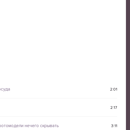
осуда
2:01
2:17
отомодели нечего скрывать
3:11