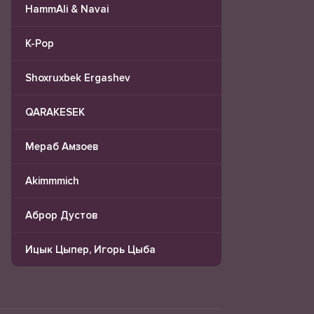
HammAli & Navai
K-Pop
Shoxruxbek Ergashev
QARAKESEK
Мераб Амзоев
Akimmmich
Аброр Дустов
Ицык Цыпер, Игорь Цыба