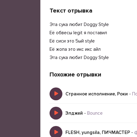
Текст отрывка
Эта сука любит Doggy Style
Её обвесы legit я поставил
Её сиси это 5ый style
Её жопа это икс икс айл
Эта сука любит Doggy Style
Похожие отрывки
Странное исполнение, Роки
-
П
Элджей
-
Bounce
FLESH, yungsila, ПИЧМАСТЕР
-
ф