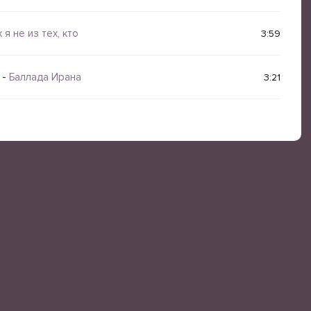
я не из тех, кто
3:59
-
Баллада Ирана
3:21