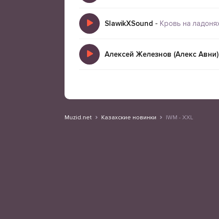
SlawikXSound
-
Кровь на ладонях 
Алексей Железнов (Алекс Авни)
Muzid.net
Казахские новинки
IWM - XXL