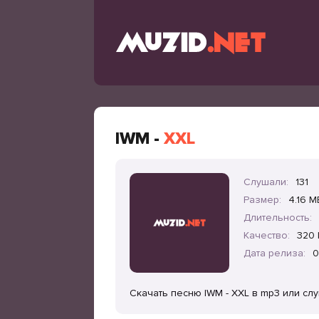
IWM -
XXL
Слушали:
131
Размер:
4.16 M
Длительность:
Качество:
320 
Дата релиза:
0
Скачать песню IWM - XXL в mp3 или сл