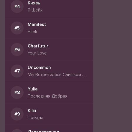
Князь
Я Шейх
Manifest
Hileli
Charfutur
Your Love
Uncommon
Мы Встретились Слишком Поздно
Yulia
Последняя Добрая
Kllin
Поезда