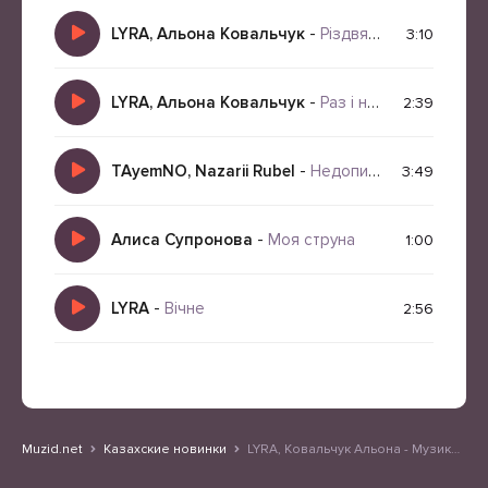
LYRA, Альона Ковальчук
-
Різдвяні Дива
3:10
LYRA, Альона Ковальчук
-
Раз і назавжди
2:39
TAyemNO, Nazarii Rubel
-
Недописана пісня (Cover)
3:49
Алиса Супронова
-
Моя струна
1:00
LYRA
-
Вічне
2:56
Muzid.net
Казахские новинки
LYRA, Ковальчук Альона - Музика рідного дому (cover)