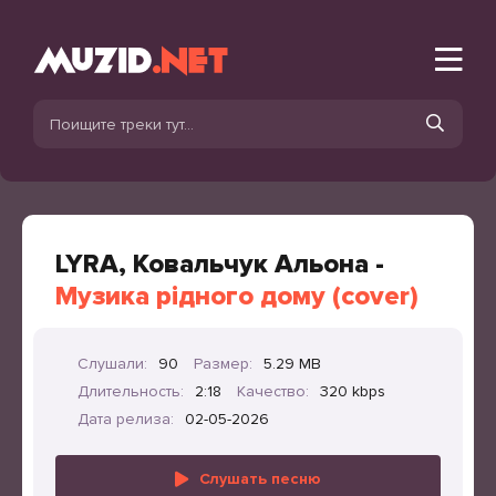
LYRA, Ковальчук Альона -
Музика рідного дому (cover)
Слушали:
90
Размер:
5.29 MB
Длительность:
2:18
Качество:
320 kbps
Дата релиза:
02-05-2026
Слушать песню