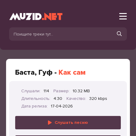
Баста, Гуф -
Как сам
Слушали:
114
Размер:
10.32 MB
Длительность:
4:30
Качество:
320 kbps
Дата релиза:
17-04-2026
Слушать песню