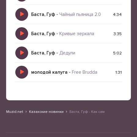
Баста, Гуф
-
Чайный пьяница 2.0
4:34
Баста, Гуф
-
Кривые зеркала
3:35
Баста, Гуф
-
Дедули
5:02
молодой калуга
-
Free Brudda
1:31
Muzid.net
Казахские новинки
Баста, Гуф - Как сам