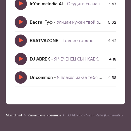
InYan melodia AI
-
Осудите сначала себя самого
1:47
Баста, Гуф
-
Улицам нужен твой огонь
5:02
BRATVAZONE
-
Темнее громче
4:42
DJ ABREK
-
Я ЧЕЧЕНЕЦ СЫН КАВКАЗА
4:18
Uncommon
-
Я плакал из-за тебя и стал сильней
4:58
Muzid.net
Казахские новинки
DJ ABREK - Night Ride (Сильный Бас в Машине)