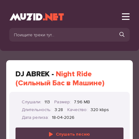
DJ ABREK -
Night Ride
(Сильный Бас в Машине)
Слушали:
113
Размер:
7.96 MB
Длительность:
3:28
Качество:
320 kbps
Дата релиза:
18-04-2026
Слушать песню