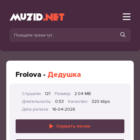
Frolova -
Дедушка
Слушали:
121
Размер:
2.04 MB
Длительность:
0:53
Качество:
320 kbps
Дата релиза:
16-04-2026
Слушать песню