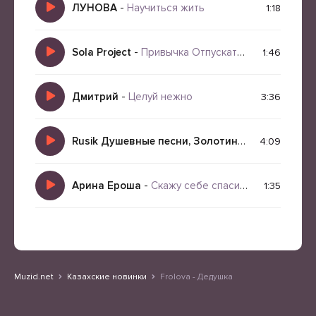
ЛУНОВА
-
Научиться жить
1:18
Sola Project
-
Привычка Отпускать Людей
1:46
Дмитрий
-
Целуй нежно
3:36
Rusik Душевные песни, Золотинка
-
Хотим Мы 
4:09
Арина Ероша
-
Скажу себе спасибо
1:35
Muzid.net
Казахские новинки
Frolova - Дедушка