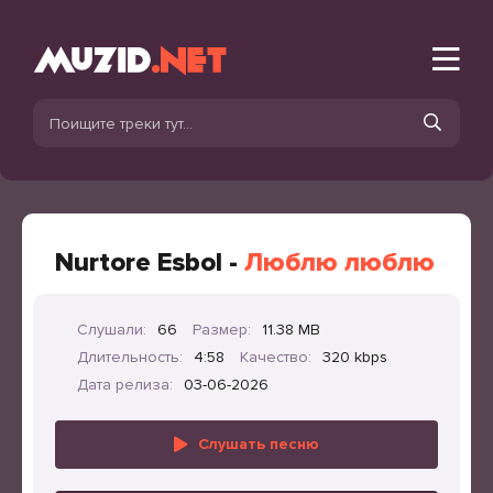
Nurtore Esbol -
Люблю люблю
Слушали:
66
Размер:
11.38 MB
Длительность:
4:58
Качество:
320 kbps
Дата релиза:
03-06-2026
Слушать песню