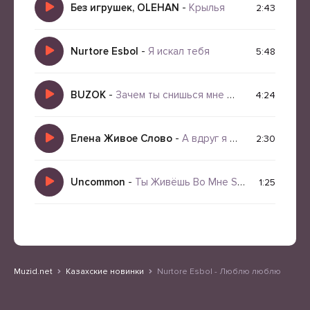
Без игрушек, OLEHAN
-
Крылья
2:43
Nurtore Esbol
-
Я искал тебя
5:48
BUZOK
-
Зачем ты снишься мне Midnight Dream Remix Boo 4U 2026
4:24
Елена Живое Слово
-
А вдруг я чей-то первый стих
2:30
Uncommon
-
Ты Живёшь Во Мне Short Version
1:25
Muzid.net
Казахские новинки
Nurtore Esbol - Люблю люблю