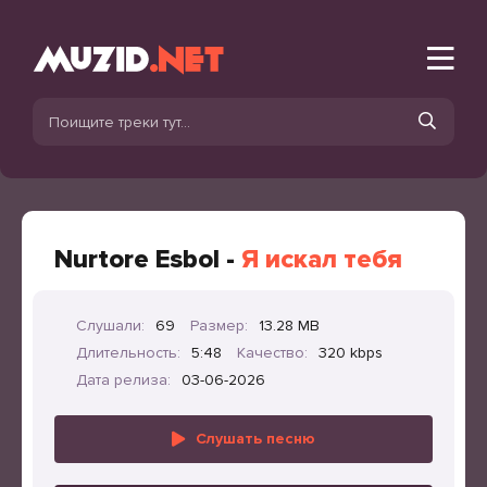
Nurtore Esbol -
Я искал тебя
Слушали:
69
Размер:
13.28 MB
Длительность:
5:48
Качество:
320 kbps
Дата релиза:
03-06-2026
Слушать песню