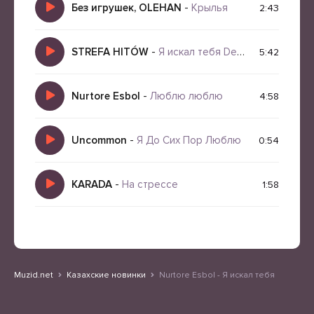
Без игрушек, OLEHAN
-
Крылья
2:43
STREFA HITÓW
-
Я искал тебя Deep Music Remix 2026
5:42
Nurtore Esbol
-
Люблю люблю
4:58
Uncommon
-
Я До Сих Пор Люблю
0:54
KARADA
-
На стрессе
1:58
Muzid.net
Казахские новинки
Nurtore Esbol - Я искал тебя