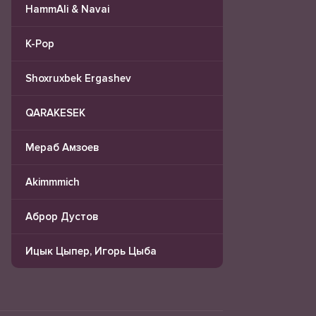
HammAli & Navai
K-Pop
Shoxruxbek Ergashev
QARAKESEK
Мераб Амзоев
Akimmmich
Аброр Дустов
Ицык Цыпер, Игорь Цыба