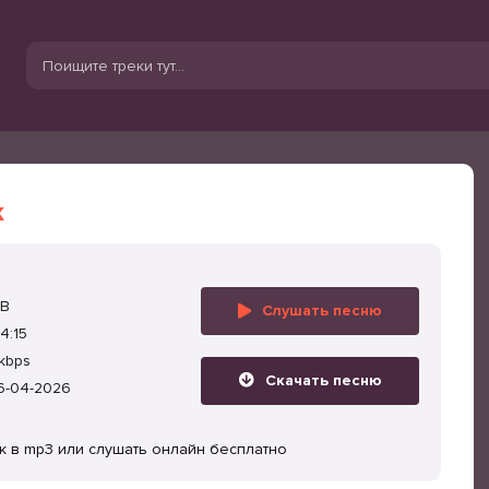
к
MB
Слушать песню
4:15
kbps
Скачать песню
6-04-2026
лк в mp3 или слушать онлайн бесплатно