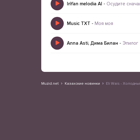
InYan melodia AI
-
Осудите снача
Music TXT
-
Моя моя
Anna Asti, Дима Билан
-
Эпилог
Muzid.net
Казахские новинки
Eli Wais - Холодн