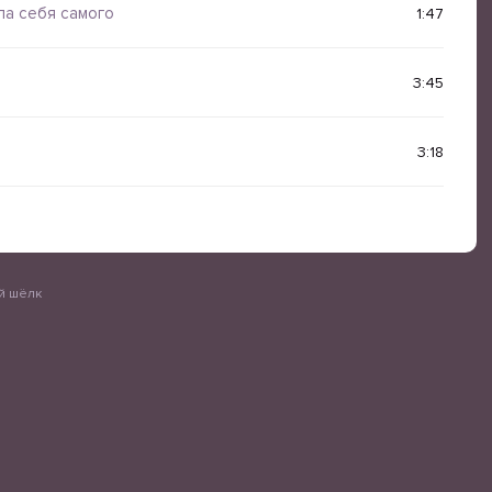
ла себя самого
1:47
3:45
3:18
ый шёлк