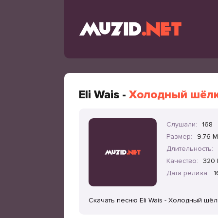
Eli Wais -
Холодный шёл
Слушали:
168
Размер:
9.76 
Длительность:
Качество:
320 
Дата релиза:
1
Скачать песню Eli Wais - Холодный шё