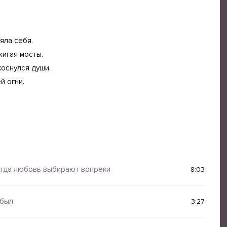
яла себя.
жигая мосты.
коснулся души.
й огни.
огда любовь выбирают вопреки
8:03
 был
3:27