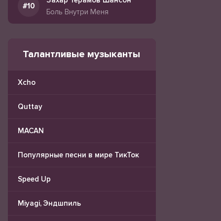
Захар Терамов Шансон
Боль Внутри Меня
Талантливые музыканты
Xcho
Quttay
MACAN
Популярные песни в мире ТикТок
Speed Up
Miyagi, Эндшпиль