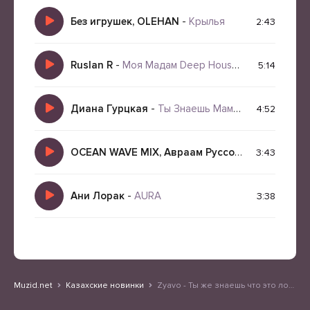
Без игрушек, OLEHAN
-
Крылья
2:43
Ruslan R
-
Моя Мадам Deep House Deep Bass Mix 2026
5:14
Диана Гурцкая
-
Ты Знаешь Мама (deep house atmospheric remix)
4:52
OCEAN WAVE MIX, Авраам Руссо
-
Шоколадка Чи
3:43
Ани Лорак
-
AURA
3:38
Muzid.net
Казахские новинки
Zyavo - Ты же знаешь что это ложь (Deep House Vocal Mix)