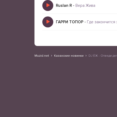
Ruslan R
-
Вера Жива
ГАРРИ ТОПОР
-
Где закончится
Muzid.net
Казахские новинки
DJ ЁЖ - Отведи де