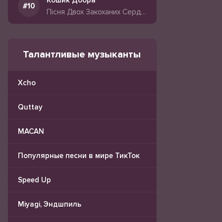
Кошик Добра
Пісня Двох Закоханих Сердець
Талантливые музыканты
Xcho
Quttay
MACAN
Популярные песни в мире ТикТок
Speed Up
Miyagi, Эндшпиль