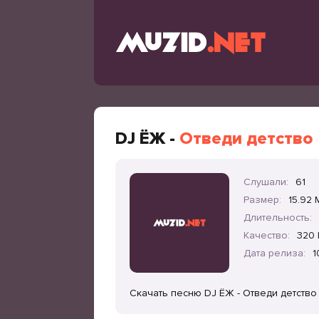
DJ ЁЖ -
Отведи детство
Слушали:
61
Размер:
15.92 
Длительность:
Качество:
320 
Дата релиза:
1
Скачать песню DJ ЁЖ - Отведи детство