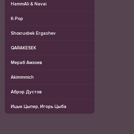
HammAli & Navai
K-Pop
Shoxruxbek Ergashev
QARAKESEK
Мераб Амзоев
Akimmmich
Аброр Дустов
Ицык Цыпер, Игорь Цыба