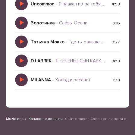
Uncommon
-
Я плакал из-за тебя и стал сильней
4:58
Золотинка
-
Слёзы Осени
3:16
Татьяна Мокко
-
Где ты раньше был
3:27
DJ ABREK
-
Я ЧЕЧЕНЕЦ СЫН КАВКАЗА
4:18
MILANNA
-
Холод и рассвет
1:38
Muzid.net
Казахские новинки
Uncommon - Слёзы стали моей силой