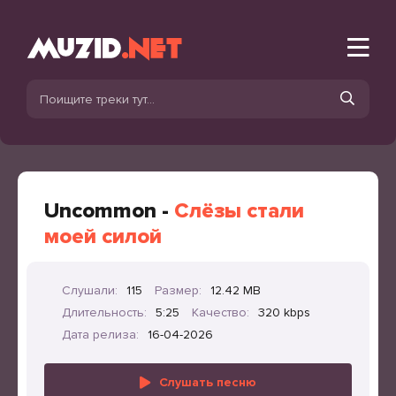
Uncommon -
Слёзы стали
моей силой
Слушали:
115
Размер:
12.42 MB
Длительность:
5:25
Качество:
320 kbps
Дата релиза:
16-04-2026
Слушать песню